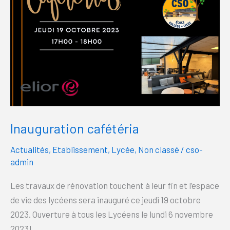
Inauguration cafétéria
Actualités
,
Etablissement
,
Lycée
,
Non classé
/
cso-
admin
Les travaux de rénovation touchent à leur fin et l’espace
de vie des lycéens sera inauguré ce jeudi 19 octobre
2023. Ouverture à tous les Lycéens le lundi 6 novembre
2023!