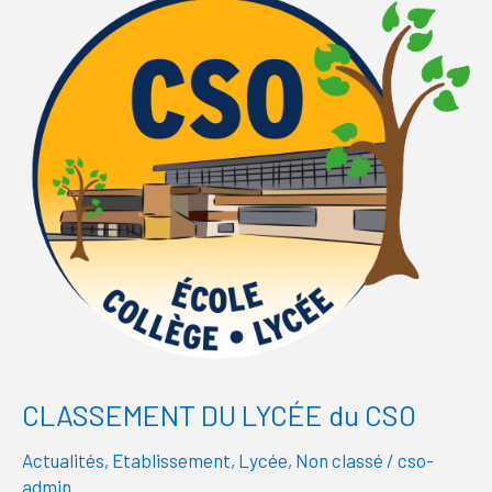
DU
LYCÉE
du
CSO
CLASSEMENT DU LYCÉE du CSO
Actualités
,
Etablissement
,
Lycée
,
Non classé
/
cso-
admin