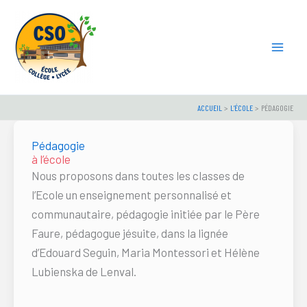
Aller
au
contenu
ACCUEIL
L’ÉCOLE
PÉDAGOGIE
Pédagogie
à l’école
Nous proposons dans toutes les classes de
l’Ecole un enseignement personnalisé et
communautaire, pédagogie initiée par le Père
Faure, pédagogue jésuite, dans la lignée
d’Edouard Seguin, Maria Montessori et Hélène
Lubienska de Lenval.