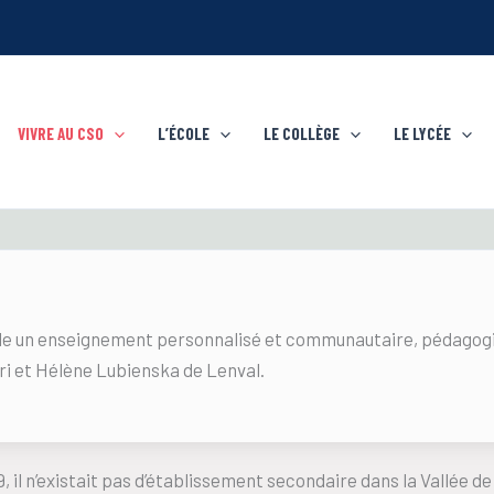
VIVRE AU CSO
L’ÉCOLE
LE COLLÈGE
LE LYCÉE
le un enseignement personnalisé et communautaire, pédagogie 
ri et Hélène Lubienska de Lenval.
, il n’existait pas d’établissement secondaire dans la Vallée d