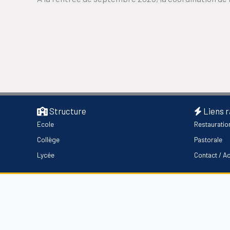
Structure
Liens 
Ecole
Restauratio
Collège
Pastorale
Lycée
Contact / A