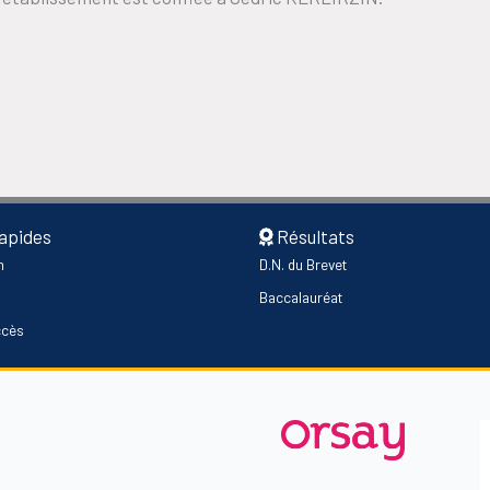
rapides
Résultats
n
D.N. du Brevet
Baccalauréat
ccès