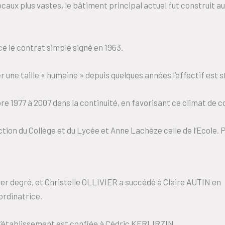
ux plus vastes, le bâtiment principal actuel fut construit au 
ce le contrat simple signé en 1963.
 une taille « humaine » depuis quelques années l’effectif est s
e 1977 à 2007 dans la continuité, en favorisant ce climat de c
tion du Collège et du Lycée et Anne Lachèze celle de l’Ecole. Pa
ier degré, et Christelle OLLIVIER a succédé à Claire AUTIN en
rdinatrice.
 l’établissement est confiée à Cédric KERLIRZIN.