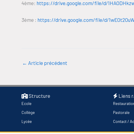
4ème:
https://drive.google.com/file/d/1HAODHk
3ème :
https://drive.google.com/file/d/1wEOt2O
←
Article précédent
Structure
Liens 
Ecole
Restauratio
Collège
Pastorale
Lycée
Contact / A