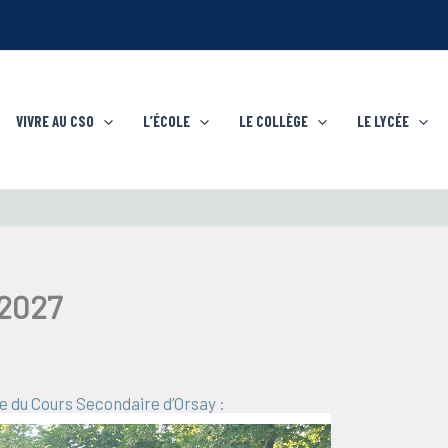
VIVRE AU CSO
L’ÉCOLE
LE COLLÈGE
LE LYCÉE
2027
re du Cours Secondaire d’Orsay :