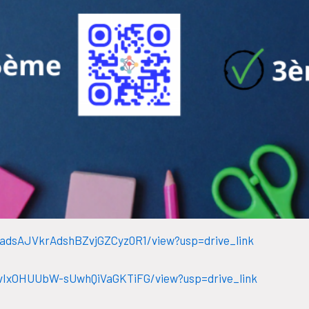
UnadsAJVkrAdshBZvjGZCyz0R1/view?usp=drive_link
kRvIxOHUUbW-sUwhQiVaGKTiFG/view?usp=drive_link