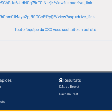
zwSC4SJe6JIdNCq78rTOiNtzjk/view?usp=drive_link
uWhCnm01Maya2pjR9DGcRIYyQP/view?usp=drive_link
Toute l’équipe du CSO vous souhaite un bel été!
rapides
Résultats
n
D.N. du Brevet
Baccalauréat
ccès