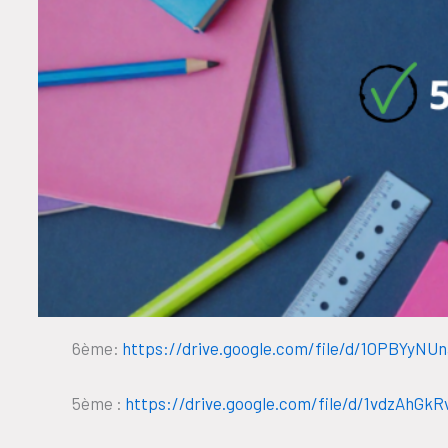
6ème:
https://drive.google.com/file/d/1OPBYyN
5ème :
https://drive.google.com/file/d/1vdzAhG