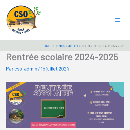
Aller
au
contenu
ACCUEIL
2024
JUILLET
15
RENTRÉE SCOLAIRE 2024-2025
Rentrée scolaire 2024-2025
Par
cso-admin
/
15 juillet 2024